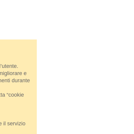
l’utente.
migliorare e
nenti durante
tta “cookie
 il servizio