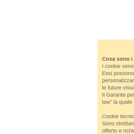
Cosa sono i
I cookie sono 
Essi possono 
personalizzar
le future visu
Il Garante pe
law” la quale 
Cookie tecnic
Sono strettame
offerto e richi