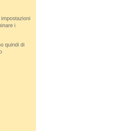
e impostazioni
inare i
o quindi di
o