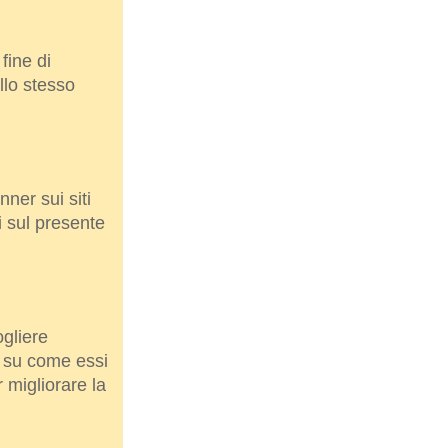
 fine di
llo stesso
ner sui siti
ti sul presente
ogliere
e su come essi
r migliorare la