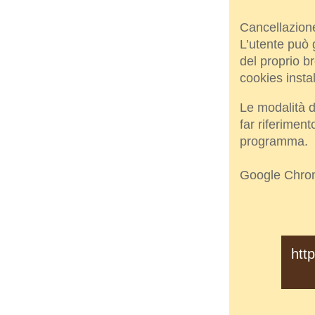
Cancellazion
L’utente può 
del proprio b
cookies instal
Le modalità d
far riferimen
programma.
Google Chro
htt