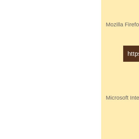
Mozilla Firef
http
Microsoft Int