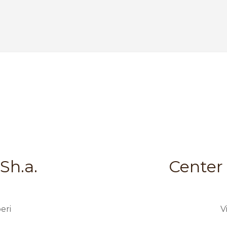
Sh.a.
Center S
eri
V