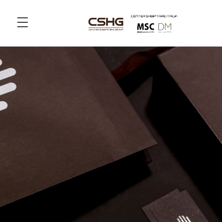
home
perchè csh
prodotti
galleria
contatti