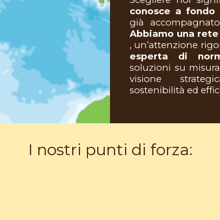
conosce a fondo i
gi
à
accompagnato c
Abbiamo una rete 
, un’attenzione rigo
esperta di nor
soluzioni su misur
visione strateg
sostenibilit
à
ed effic
I nostri punti di forza: