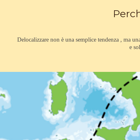
Perch
Delocalizzare non
è
una semplice tendenza , ma una 
e so