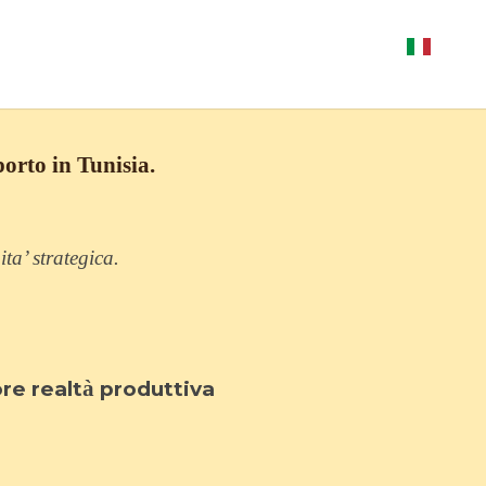
orto in Tunisia.
ita’
strategica.
à
re realt
produttiva