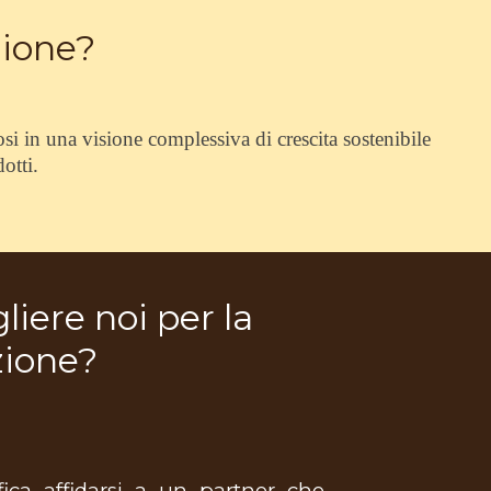
zione?
si in una visione complessiva di crescita sostenibile
dotti.
liere noi per la
zione?
fica affidarsi a un partner che