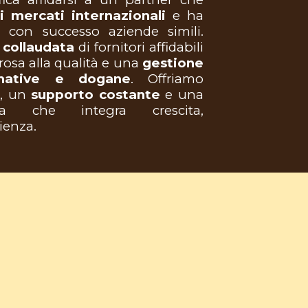
 mercati internazionali
e ha
on successo aziende simili.
collaudata
di fornitori affidabili
rosa alla qualit
à
e una
gestione
mative e dogane
. Offriamo
a, un
supporto costante
e una
ica che integra crescita,
ienza.