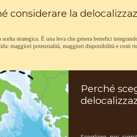
é considerare la delocalizza
scelta strategica.
É
una leva che genera benefici integrando
lida: maggiori potenzialit
à
, maggiori disponibilit
à
e costi ri
Perché sceg
delocalizza
Scegliere noi signi